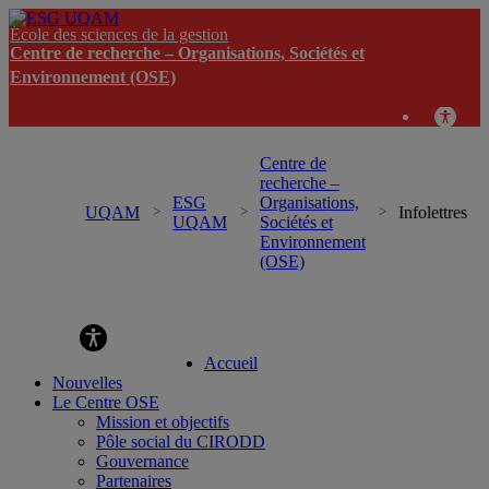
École des sciences de la gestion
Centre de recherche – Organisations, Sociétés et
Environnement (OSE)
Centre de
recherche –
ESG
Organisations,
UQAM
Infolettres
UQAM
Sociétés et
Environnement
(OSE)
Centre de recherche – Organisations, Sociétés et
Environnement (OSE)
Accueil
Nouvelles
Le Centre OSE
Mission et objectifs
Pôle social du CIRODD
Gouvernance
Partenaires