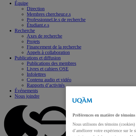
Équipe
Direction
Membres chercheur.e.s
Professionnel.le.s de recherche
Étudiant.e.s
Recherche
Axes de recherche
Projets
Financement de la recherche
Appels à collaboration
Publications et diffusion
Publications des membres
Livres et cahiers OSE
Infolettres
Contenu audio et vidéo
Rapports d’activités
Événements
Nous joindre
Préférences en matière de témoins
Nous utilisons des témoins (cookies) 
d’améliorer votre expérience sur le s